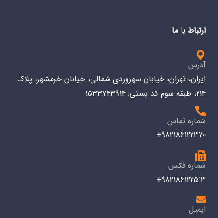
ارتباط با ما
آدرس
ایران، تهران، خیابان سهروردی شمالی، خیابان خرمشهر، پلاک
214، طبقه سوم کد پستی: 1533743914
شماره تماس
982186122370+
شماره فکس
982186122513+
ایمیل