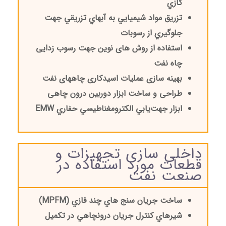
گازي
تزریق مواد شیمیایي به آبهاي تزریقي جهت
جلوگیري از رسوبات
استفاده از روش های نوین جهت رسوب زدایی
چاه نفت
بهینه سازی عملیات اسیدکاری چاههای نفت
طراحی و ساخت ابزار دوربین درون چاهی
ابزار جهت‌یابي الکترومغناطیسي حفاري
EMW
داخلی سازی تجهیزات و
قطعات مورد استفاده در
صنعت نفت
ساخت جریان سنج هاي چند فازي (
MPFM
)
شیرهاي کنترل جریان درونچاهي در تکمیل