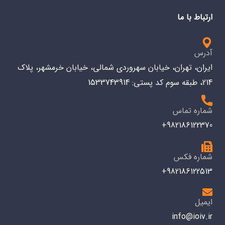
ارتباط با ما
آدرس
ایران، تهران، خیابان سهروردی شمالی، خیابان خرمشهر، پلاک
214، طبقه سوم کد پستی: 1533743914
شماره تماس
982186122370+
شماره فکس
982186122513+
ایمیل
info@ioiv.ir