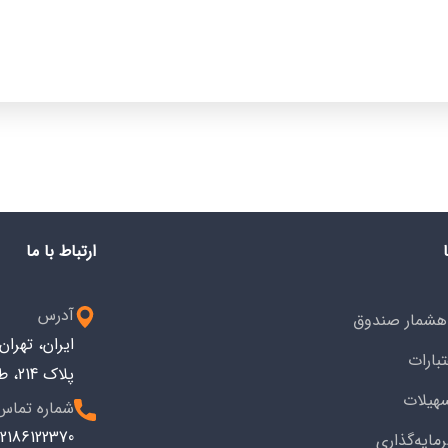
ارتباط با ما
آدرس
هشمار صندوق
ایران، تهرا
تبارات
پلاک 214، طبقه سوم کد پستی: 1533743914
هیلات
شماره تماس
2186122370+
مایه‌گذاری