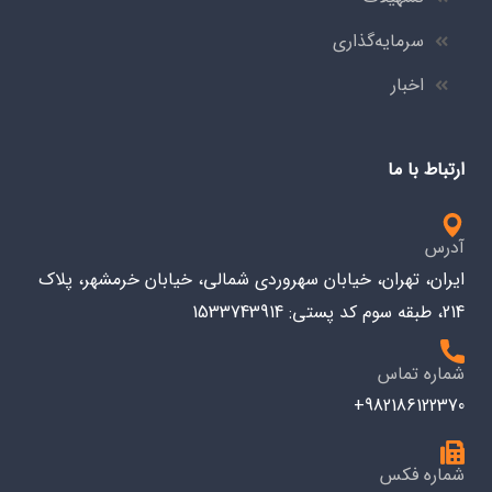
سرمایه‌گذاری
اخبار
ارتباط با ما
آدرس
ایران، تهران، خیابان سهروردی شمالی، خیابان خرمشهر، پلاک
214، طبقه سوم کد پستی: 1533743914
شماره تماس
982186122370+
شماره فکس