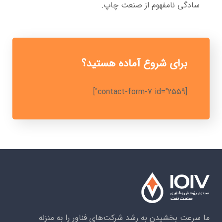
سادگی نامفهوم از صنعت چاپ.
برای شروع آماده هستید؟
[contact-form-7 id="2559"]
ما سرعت بخشیدن به رشد شرکت‌های فناور را به منزله