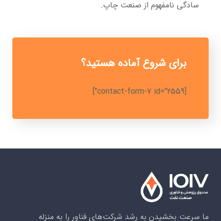
سادگی نامفهوم از صنعت چاپ.
برای شروع آماده هستید؟
[contact-form-7 id="2559"]
ما سرعت بخشیدن به رشد شرکت‌های فناور را به منزله