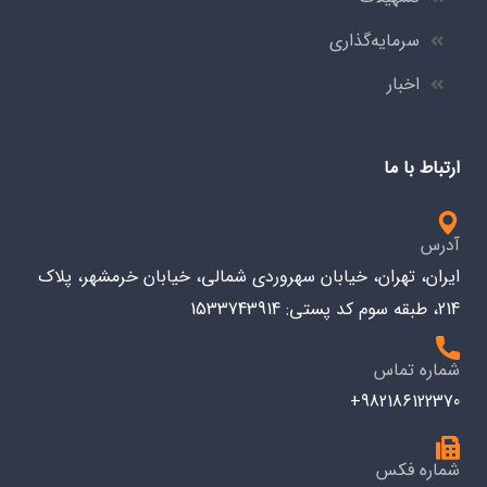
سرمایه‌گذاری
اخبار
ارتباط با ما
آدرس
ایران، تهران، خیابان سهروردی شمالی، خیابان خرمشهر، پلاک
214، طبقه سوم کد پستی: 1533743914
شماره تماس
982186122370+
شماره فکس