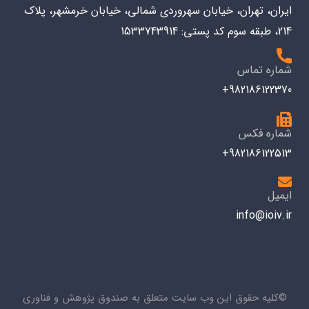
ایران، تهران، خیابان سهروردی شمالی، خیابان خرمشهر، پلاک
214، طبقه سوم کد پستی: 1533743914
شماره تماس
982186122370+
شماره فکس
982186122513+
ایمیل
info@ioiv.ir
©کلیه حقوق این وب سایت متعلق به صندوق پژوهش و فناوری