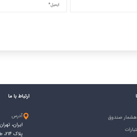
ارتباط با ما
آدرس
هشمار صندوق
ایران، تهرا
تبارات
پلاک 214، طبقه سوم کد پستی: 1533743914