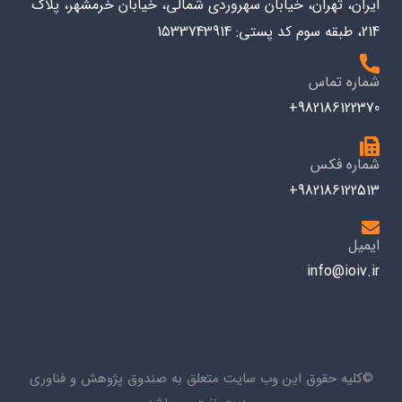
ایران، تهران، خیابان سهروردی شمالی، خیابان خرمشهر، پلاک
214، طبقه سوم کد پستی: 1533743914
شماره تماس
982186122370+
شماره فکس
982186122513+
ایمیل
info@ioiv.ir
©کلیه حقوق این وب سایت متعلق به صندوق پژوهش و فناوری