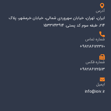
آدرس
ایران، تهران، خیابان سهروردی شمالی، خیابان خرمشهر، پلاک
214، طبقه سوم کد پستی: 1533743914
شماره تماس
982186122370+
شماره فکس
982186122513+
ایمیل
info@ioiv.ir