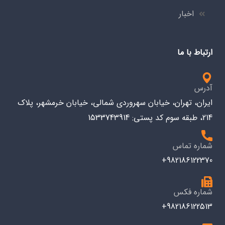
اخبار
ارتباط با ما
آدرس
ایران، تهران، خیابان سهروردی شمالی، خیابان خرمشهر، پلاک
214، طبقه سوم کد پستی: 1533743914
شماره تماس
982186122370+
شماره فکس
982186122513+