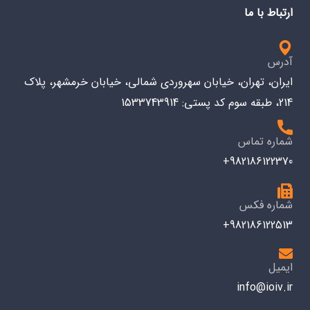
ارتباط با ما
آدرس
ایران، تهران، خیابان سهروردی شمالی، خیابان خرمشهر، پلاک
214، طبقه سوم کد پستی: 1533743914
شماره تماس
982186122370+
شماره فکس
982186122513+
ایمیل
info@ioiv.ir