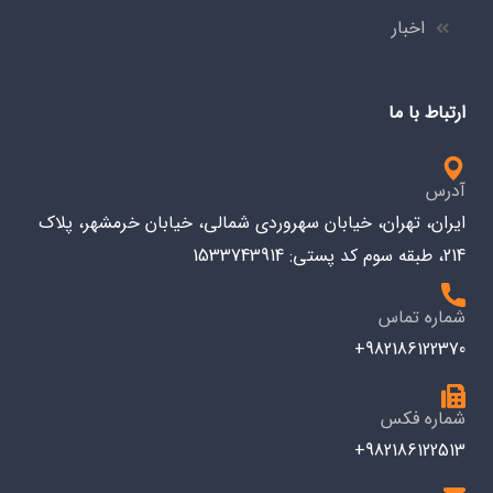
اخبار
ارتباط با ما
آدرس
ایران، تهران، خیابان سهروردی شمالی، خیابان خرمشهر، پلاک
214، طبقه سوم کد پستی: 1533743914
شماره تماس
982186122370+
شماره فکس
982186122513+