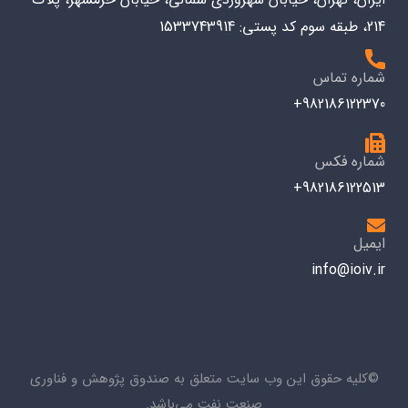
214، طبقه سوم کد پستی: 1533743914
شماره تماس
982186122370+
شماره فکس
982186122513+
ایمیل
info@ioiv.ir
©کلیه حقوق این وب سایت متعلق به صندوق پژوهش و فناوری
صنعت نفت می‌باشد.