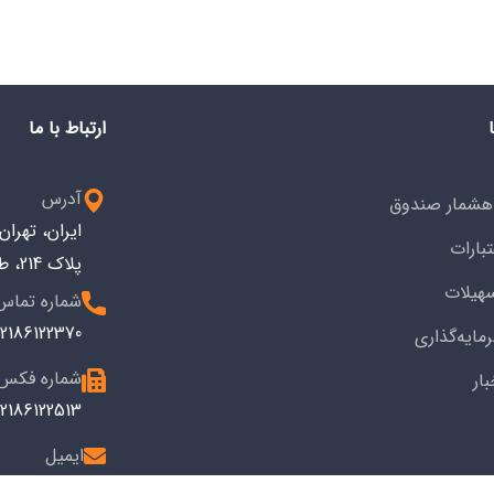
ارتباط با ما
آدرس
هشمار صندوق
ایران، تهرا
تبارات
پلاک 214، طبقه سوم کد پستی: 1533743914
هیلات
شماره تماس
2186122370+
مایه‌گذاری
شماره فکس
بار
2186122513+
ایمیل
info@ioiv.ir