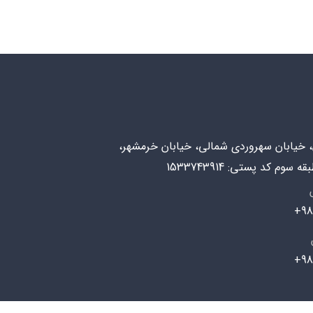
ن، خیابان سهروردی شمالی، خیابان خرمشهر،
98
98