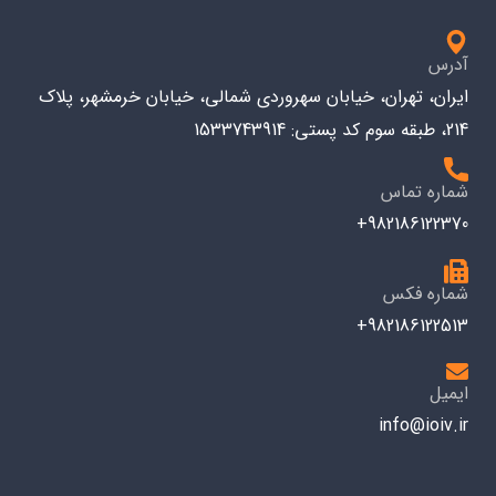
آدرس
ایران، تهران، خیابان سهروردی شمالی، خیابان خرمشهر، پلاک
214، طبقه سوم کد پستی: 1533743914
شماره تماس
982186122370+
شماره فکس
982186122513+
ایمیل
info@ioiv.ir