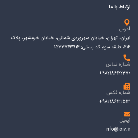
ارتباط با ما
آدرس
ایران، تهران، خیابان سهروردی شمالی، خیابان خرمشهر، پلاک
214، طبقه سوم کد پستی: 1533743914
شماره تماس
982186122370+
شماره فکس
982186122513+
ایمیل
info@ioiv.ir