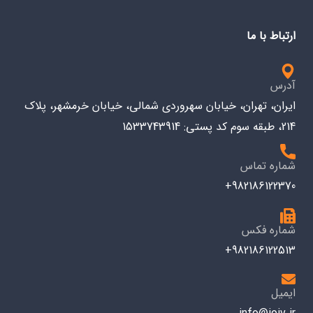
ارتباط با ما
آدرس
ایران، تهران، خیابان سهروردی شمالی، خیابان خرمشهر، پلاک
214، طبقه سوم کد پستی: 1533743914
شماره تماس
982186122370+
شماره فکس
982186122513+
ایمیل