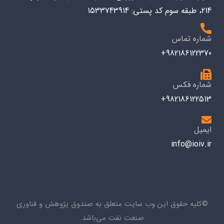
214، طبقه سوم کد پستی: 1533743914
شماره تماس
982186122370+
شماره فکس
982186122513+
ایمیل
info@ioiv.ir
©کلیه حقوق این وب سایت متعلق به صندوق پژوهش و فناوری
صنعت نفت می‌باشد.