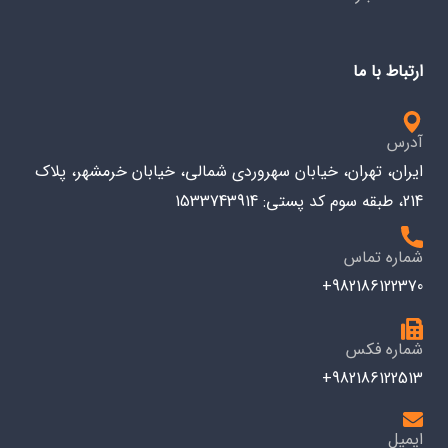
ارتباط با ما
آدرس
ایران، تهران، خیابان سهروردی شمالی، خیابان خرمشهر، پلاک
214، طبقه سوم کد پستی: 1533743914
شماره تماس
982186122370+
شماره فکس
982186122513+
ایمیل