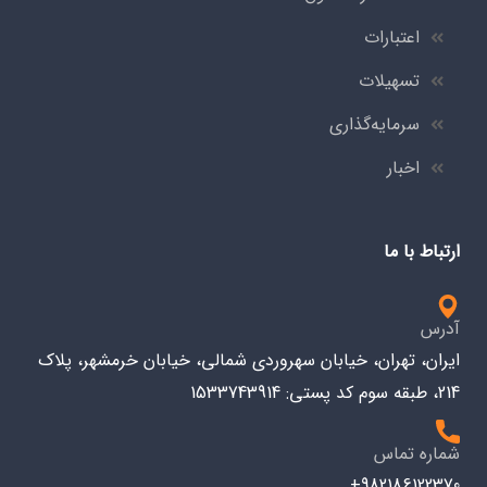
اعتبارات
تسهیلات
سرمایه‌گذاری
اخبار
ارتباط با ما
آدرس
ایران، تهران، خیابان سهروردی شمالی، خیابان خرمشهر، پلاک
214، طبقه سوم کد پستی: 1533743914
شماره تماس
982186122370+