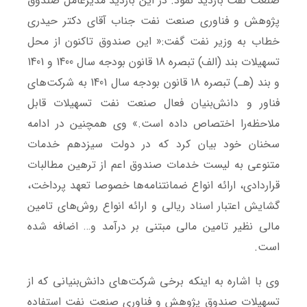
صنعت نفت بازدید نمود. در این بازدید مدیرعامل صندوق
پژوهش و فناوری صنعت نفت جناب آقای دکتر حیدری
خطاب به وزیر نفت گفت:« این صندوق تاکنون از محل
تسهیلات بند (الف) تبصره 18 قانون بودجه سال 1400 و 1401
و بند (هـ) تبصره 18 قانون بودجه سال 1401 به شرکت‌های
فناور و دانش‌بنیان فعال صنعت نفت تسهیلات قابل
ملاحظه‌را اختصاص داده است.» وی همچنین در ادامه
سخنان خود بیان کرد که در دولت سیزدهم خدمات
متنوعی به لیست خدمات صندوق اعم از ترهین مطالبات
قراردادی، ارائه انواع ضمانتنامه‌ها خصوصا تعهد پرداخت،
گشایش اعتبار اسناد ریالی و ارائه انواع روش‌های تامین
مالی نظیر تامین مالی مبتنی بر درآمد و… اضافه شده
است.
وی با اشاره به اینکه برخی شرکت‌های دانش‌بنیانی که از
تسهیلات صندوق پژوهش و فناوری صنعت نفت استفاده