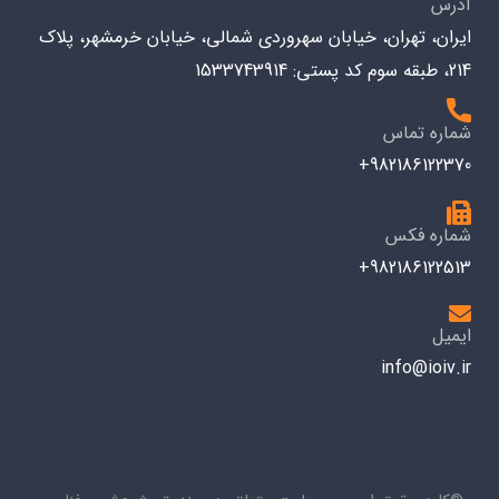
آدرس
ایران، تهران، خیابان سهروردی شمالی، خیابان خرمشهر، پلاک
214، طبقه سوم کد پستی: 1533743914
شماره تماس
982186122370+
شماره فکس
982186122513+
ایمیل
info@ioiv.ir