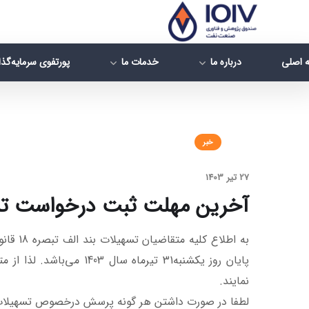
 اصلی
درباره ما
خدمات ما
پورتفوی سرمایه‌گذ
خبر
27 تیر 1403
آخرین مهلت ثبت درخواست تسهیلات بند الف 
پایان روز یکشنبه31 تی
نمایند.
لطفا در صورت داشتن هر گونه پرسش درخصوص تسهیلات بند الف تبصره 18، با شماره 86122370