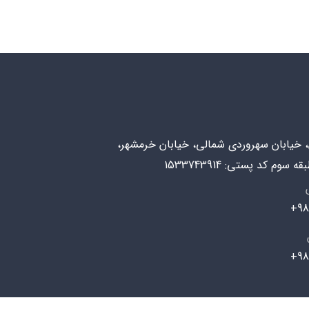
ن، خیابان سهروردی شمالی، خیابان خرمشهر،
98
98