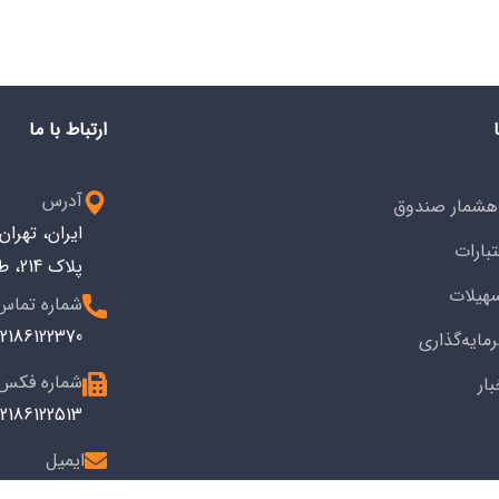
ارتباط با ما
آدرس
هشمار صندوق
ایران، تهرا
تبارات
پلاک 214، طبقه سوم کد پستی: 1533743914
هیلات
شماره تماس
2186122370+
مایه‌گذاری
شماره فکس
بار
2186122513+
ایمیل
info@ioiv.ir