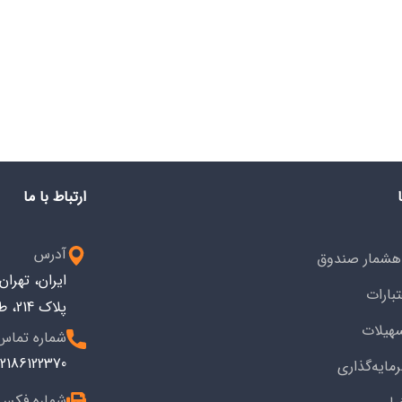
ارتباط با ما
آدرس
هشمار صندوق
ایران، تهرا
تبارات
پلاک 214، طبقه سوم کد پستی: 1533743914
هیلات
شماره تماس
2186122370+
مایه‌گذاری
شماره فکس