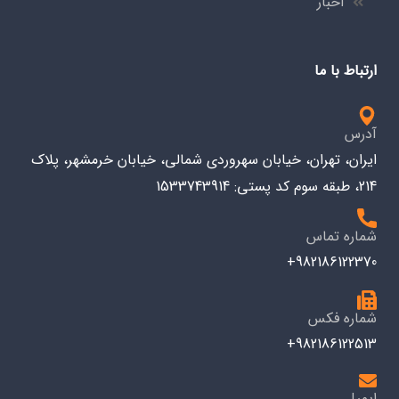
اخبار
ارتباط با ما
آدرس
ایران، تهران، خیابان سهروردی شمالی، خیابان خرمشهر، پلاک
214، طبقه سوم کد پستی: 1533743914
شماره تماس
982186122370+
شماره فکس
982186122513+
ایمیل