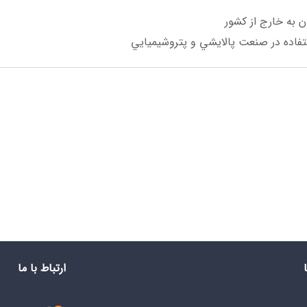
 به خارج از كشور
ستفاده در صنعت پالايشي و پتروشيميايي
ارتباط با ما