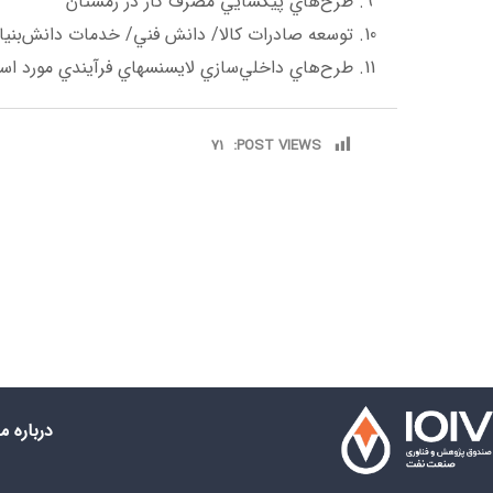
طرح‌هاي پيكسايي مصرف گاز در زمستان
توسعه صادرات كالا/ دانش فني/ خدمات دانش‌بنيان
طرح‌هاي داخلي‌­سازي لايسنس­هاي فرآيندي مورد ا
71
POST VIEWS:
درباره ما