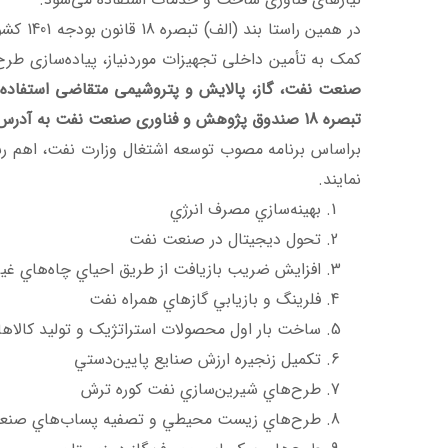
در همی
کمک به تأمین داخلی تجهیزات موردنیاز، پیاده‌سازی طرح
تبصره 18 صندوق پژوهش و فناوری صنعت نفت به آدرس
براساس برنامه مصوب توسعه اشتغال وزارت نفت، اهم رسته
نمایند.
بهينه‌سازي مصرف انرژي
تحول ديجيتال در صنعت نفت
افزايش ضريب بازيافت از طريق احياي چاه‌هاي غيرف
فلرينگ و بازيابي گازهاي همراه نفت
ساخت بار اول محصولات استراتژیک و تولید کالاه
تكميل زنجيره ارزش صنايع پايين­‌دستي
طرح‌هاي شيرين‌­سازي نفت كوره ترش
طرح‌هاي زيست ­محيطي و تصفيه پساب‌هاي صنع