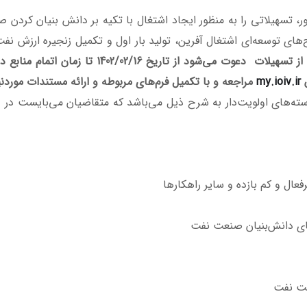
ن راستا بند (الف) تبصره 18 قانون بودجه 1401 کشور، تسهیلاتی را به منظور ایجاد اشتغال با تک
‌های توسعه‌ای اشتغال آفرین، تولید بار اول و تکمیل زنجیره ارزش 
صنعت نفت، گاز، پالایش و پتروشیمی متقاضی استفاد
my.ioiv.ir
مراجعه و با تکمیل فرم‌های مربوطه و ارائه مستندات موردنی
‌های اولویت‌دار به شرح ذیل می‌باشد که متقاضیان می‌بایست در ذیل
عال و كم بازده و ساير راهكارها
ای دانش‌بنیان صنعت نفت
ت نفت