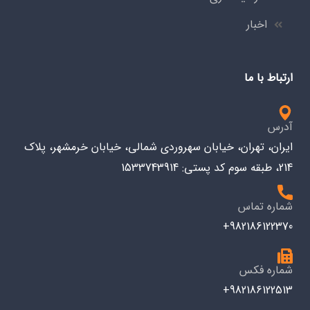
اخبار
ارتباط با ما
آدرس
ایران، تهران، خیابان سهروردی شمالی، خیابان خرمشهر، پلاک
214، طبقه سوم کد پستی: 1533743914
شماره تماس
982186122370+
شماره فکس
982186122513+