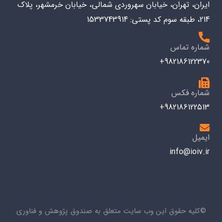
ایران، تهران، خیابان سهروردی شمالی، خیابان خرمشهر، پلاک
214، طبقه سوم کد پستی: 1533743914
شماره تماس
982186122370+
شماره فکس
982186122513+
ایمیل
info@ioiv.ir
©کلیه حقوق این وب سایت متعلق به صندوق پژوهش و فناوری