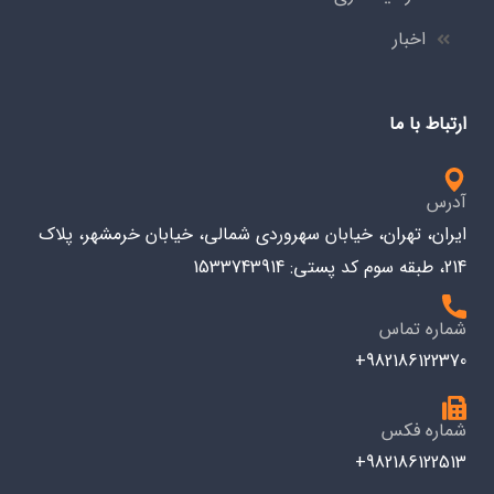
اخبار
ارتباط با ما
آدرس
ایران، تهران، خیابان سهروردی شمالی، خیابان خرمشهر، پلاک
214، طبقه سوم کد پستی: 1533743914
شماره تماس
982186122370+
شماره فکس
982186122513+